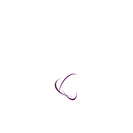
plats i stockholm

Byängsgränd 14, tr 3,
120 40 Årsta
Filial i Skone

IwonA’s & Människans Resurser AB
Hälsohuset i Alnarp
Plantagen, 230 53 Alnarp
Telefon – 0709582350
Kontakta oss
Tidtabell för kurser, webinars och föreläsningar
hittar man under rubriken
” Kurser”