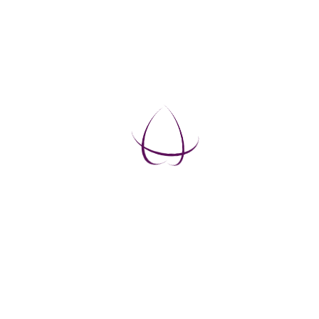
Här du kan anmäla dig till kurser, webinarer ( för
betalda kurser och webinar skriv mail och hem
adress). Här du också kan ställa frågor
Kontakt Form